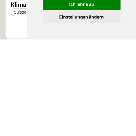
Klimaschutz
Ich lehne ab
Suisse Tier 2025
Einstellungen ändern
23. Nov. 2025 10:30 - 10:55 | Halle 2
Automatisation und Digitalisierung in
der Schweinehaltung
Suisse Tier 2025
22. Nov. 2025 11:00 - 11:20 | Halle 2
Fütterungsstrategien als Beitrag zum
Klimaschutz