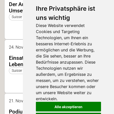
Der Ausstieg aus dem Kükentöten in der
Ihre Privatsphäre ist
Umsetzung
uns wichtig
Suisse Tier 2025
Diese Website verwendet
Cookies und Targeting
Technologien, um Ihnen ein
besseres Internet-Erlebnis zu
24. Nov. 2023 10:00 - 10:20 | Halle 2, Forum
ermöglichen und die Werbung,
die Sie sehen, besser an Ihre
Einsatz von Nebenprodukten aus der
Bedürfnisse anzupassen. Diese
Lebensmittelindustrie
Technologien nutzen wir
Suisse Tier 2023
außerdem, um Ergebnisse zu
messen, um zu verstehen, woher
unsere Besucher kommen oder
um unsere Website weiter zu
entwickeln.
21. Nov. 2025 14:00 - 14:25 | Halle 2
Alle akzeptieren
Podiumsdiskussion zum Thema