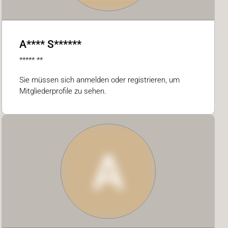
A**** S******
***** **
Sie müssen sich anmelden oder registrieren, um
Mitgliederprofile zu sehen.
A