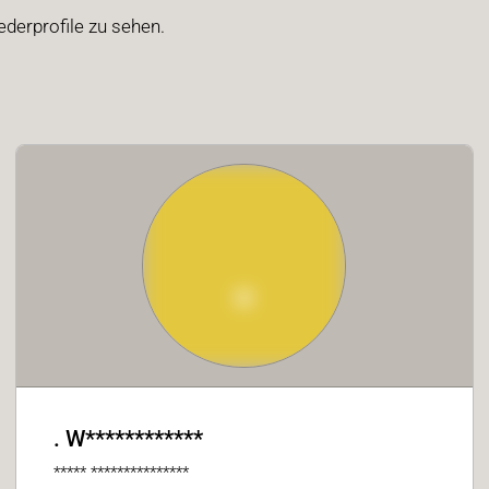
ederprofile zu sehen.
.
. W************
***** ***************