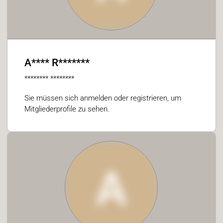
A**** R*******
******** ********
Sie müssen sich anmelden oder registrieren, um
Mitgliederprofile zu sehen.
A