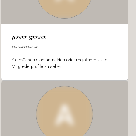
A**** S*****
*** ******** **
Sie müssen sich anmelden oder registrieren, um
Mitgliederprofile zu sehen.
A