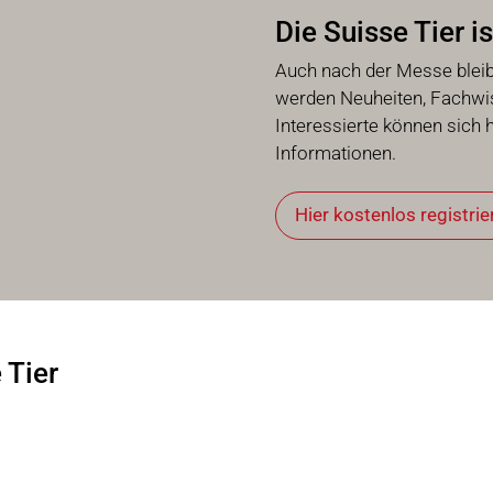
Die Suisse Tier 
Auch nach der Messe bleibt
werden Neuheiten, Fachwiss
Interessierte können sich h
Informationen.
Hier kostenlos registrie
 Tier