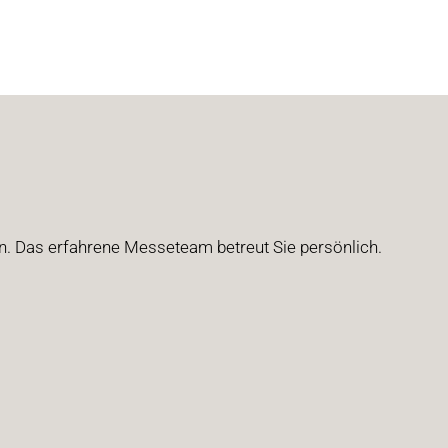
en.
Das erfahrene Messeteam betreut Sie persönlich.