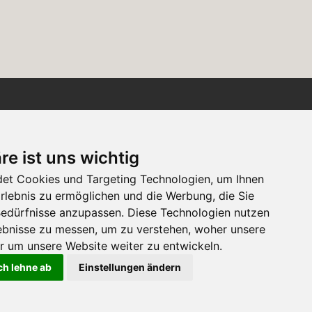
Newsletter
re ist uns wichtig
Newsletter-Anmeldung
et Cookies und Targeting Technologien, um Ihnen
Erlebnis zu ermöglichen und die Werbung, die Sie
 Bedürfnisse anzupassen. Diese Technologien nutzen
Folgen Sie der Suisse
bnisse zu messen, um zu verstehen, woher unsere
Tier
um unsere Website weiter zu entwickeln.
ch lehne ab
Einstellungen ändern