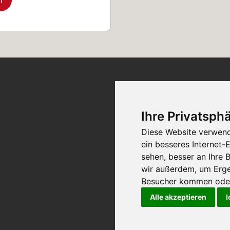
Ticket-Support
Ihre Privatsphä
Diese Website verwend
Kontakt
ein besseres Internet-
sehen, besser an Ihre
wir außerdem, um Erge
Besucher kommen oder 
Alle akzeptieren
I