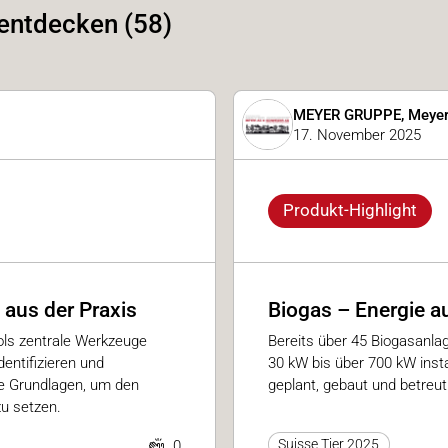
 entdecken (58)
MEYER GRUPPE, Meyer
17. November 2025
Produkt-Highlight
 aus der Praxis
Biogas – Energie a
ools zentrale Werkzeuge
Bereits über 45 Biogasanla
dentifizieren und
30 kW bis über 700 kW instal
e Grundlagen, um den
geplant, gebaut und betreu
u setzen.
Suisse Tier 2025
0