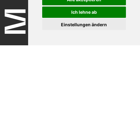
Ich lehne ab
Einstellungen ändern
Nutzungsbedingungen
Datenschutzerklärung
Impressum
Ticket-Support
Kontakt
Newsletter
Newsletter-Anmeldung