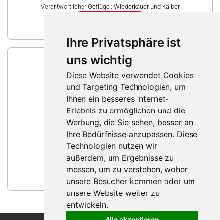
Verantwortlicher Geflügel, Wiederkäuer und Kälber
Nachricht schreiben
Ihre Privatsphäre ist
uns wichtig
Diese Website verwendet Cookies
und Targeting Technologien, um
Ihnen ein besseres Internet-
Erlebnis zu ermöglichen und die
Werbung, die Sie sehen, besser an
Ihre Bedürfnisse anzupassen. Diese
Technologien nutzen wir
Johann Henggi
außerdem, um Ergebnisse zu
Bereich Schweine und Futtermittelqualität
messen, um zu verstehen, woher
Nachricht schreiben
unsere Besucher kommen oder um
unsere Website weiter zu
entwickeln.
Alle akzeptieren