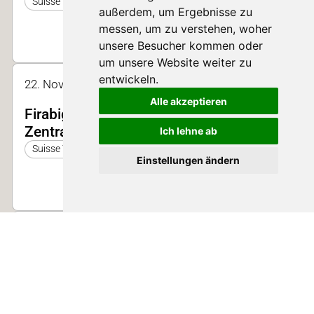
Suisse Tier 2025
außerdem, um Ergebnisse zu
messen, um zu verstehen, woher
unsere Besucher kommen oder
um unsere Website weiter zu
entwickeln.
22. Nov. 2025 17:00 - 21:30 | Aussengelände
Alle akzeptieren
Firabigstube der Junglandwirte
Zentralschweiz
Ich lehne ab
Suisse Tier 2025
Einstellungen ändern
23. Nov. 2025 13:30 - 13:50 | Halle 2
Biogasproduktion in der Landwirtschaft
Suisse Tier 2025
D