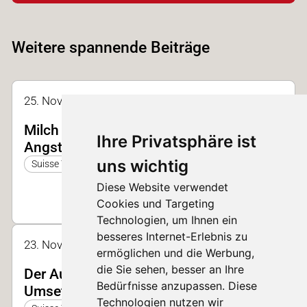
Weitere spannende Beiträge
25. Nov. 2023 14:00 - 14:20 | Halle 2, Forum
Milch oder Daten, was war zuerst? Keine
Ihre Privatsphäre ist
Angst vor der Digitalisierung
uns wichtig
Suisse Tier 2023
Diese Website verwendet
Cookies und Targeting
Technologien, um Ihnen ein
besseres Internet-Erlebnis zu
23. Nov. 2025 12:15 - 12:35 | Halle 2
ermöglichen und die Werbung,
die Sie sehen, besser an Ihre
Der Ausstieg aus dem Kükentöten in der
Bedürfnisse anzupassen. Diese
Umsetzung
Technologien nutzen wir