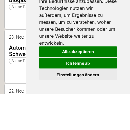
Biogasproduktion in der Landwirtschaft
Ihre Bedürfnisse anzupassen. Diese
Suisse Tier 2025
Technologien nutzen wir
außerdem, um Ergebnisse zu
D
messen, um zu verstehen, woher
unsere Besucher kommen oder um
unsere Website weiter zu
23. Nov. 2025 10:30 - 10:55 | Halle 2
entwickeln.
Automatisation und Digitalisierung in der
Alle akzeptieren
Schweinehaltung
Suisse Tier 2025
Ich lehne ab
Einstellungen ändern
22. Nov. 2025 10:30 - 10:55 | Halle 2
Digitalisierung und Künstliche Intelligenz in
der Schweinegesundheit
Suisse Tier 2025