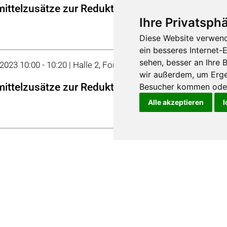
mittelzusätze zur Reduktion der Methanemissio
Ihre Privatsphä
Diese Website verwend
ein besseres Internet-
sehen, besser an Ihre
 2023 10:00 - 10:20 | Halle 2, Forum
wir außerdem, um Erge
mittelzusätze zur Reduktion der Methanemissio
Besucher kommen oder 
Alle akzeptieren
I
 2023 13:00 - 13:20 | Halle 2, Forum
ub Praktischer Nutzen für den Rindviehhalter
 2023 12:40 - 13:00 | Halle 2, Forum