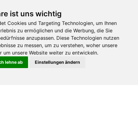
nen
re ist uns wichtig
et Cookies und Targeting Technologien, um Ihnen
Erlebnis zu ermöglichen und die Werbung, die Sie
 Bedürfnisse anzupassen. Diese Technologien nutzen
Suisse Tier 2023
bnisse zu messen, um zu verstehen, woher unsere
nen
um unsere Website weiter zu entwickeln.
ch lehne ab
Einstellungen ändern
Suisse Tier 2023
Suisse Tier 2023