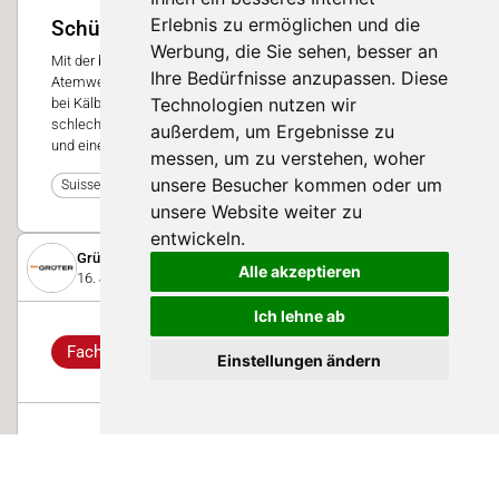
Erlebnis zu ermöglichen und die
Schützen Sie Ihre Zukunft
Werbung, die Sie sehen, besser an
Mit der bevorstehenden kalten Jahreszeit steigt das Risiko von
Ihre Bedürfnisse anzupassen. Diese
Atemwegserkrankungen wie Husten und Lungenentzündungen
Technologien nutzen wir
bei Kälbern wieder an. Die Folgen von kranken Kälbern sind
schlechtere Leistungen, höhere Kosten durch Behandlungen
außerdem, um Ergebnisse zu
und eine längere Aufzuchtdauer.
messen, um zu verstehen, woher
unsere Besucher kommen oder um
4
Suisse Tier 2023
unsere Website weiter zu
entwickeln.
Grüter Handels AG
Alle akzeptieren
16. Januar 2024
Ich lehne ab
Fachwissen
Einstellungen ändern
Winter im Stall: So schützen Sie Ihre
Tiere effektiv