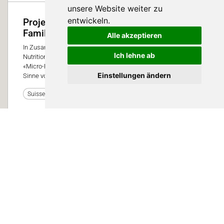
unsere Website weiter zu
entwickeln.
Projekt zweier innovativer
Familienunternehmen
Alle akzeptieren
In Zusammenarbeit mit der in Bützberg ansässigen Hofmann
Ich lehne ab
Nutrition AG (HOKOVIT) lancierten wir im Juli die Futterlinie
«Micro-FreeFlow». Im Fokus steht die Tiergesundheit, ganz im
Einstellungen ändern
Sinne von: gesunder Darm – gesundes Schwein.
0
Suisse Tier 2023
AGRIDEA
15. Dezember 2025
Video
Fütterungsstrategien als Beitrag zum
Klimaschutz