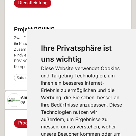
Dienstleistung
Projekt BOVINO
Zwei Firmen, ein Projekt – Kunz Kunath und Multiforsa bündeln
ihr Know-how im Bereich Rindviehmast. Mit der
Ihre Privatsphäre ist
Zusammenarbeit im Projekt BOVINO machen wir im Bereich
Rindviehmast einen weiteren Schritt nach vorne. Die Marke
uns wichtig
BOVINO steht für Innovation, Qualität, Erfahrung und
Kompetenz.
Diese Website verwendet Cookies
und Targeting Technologien, um
20
Suisse Tier 2023
Ihnen ein besseres Internet-
Erlebnis zu ermöglichen und die
Werbung, die Sie sehen, besser an
Amrein Aktiv-Futter AG
25. Oktober 2023
Ihre Bedürfnisse anzupassen. Diese
Technologien nutzen wir
außerdem, um Ergebnisse zu
Produkt
messen, um zu verstehen, woher
unsere Besucher kommen oder um