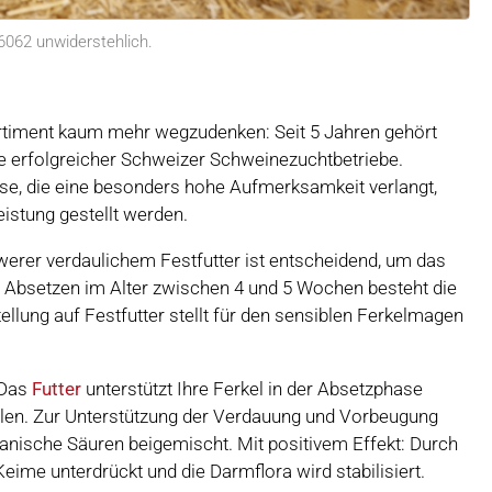
062 unwiderstehlich.
rtiment kaum mehr wegzudenken: Seit 5 Jahren gehört
re erfolgreicher Schweizer Schweinezuchtbetriebe.
ase, die eine besonders hohe Aufmerksamkeit verlangt,
Leistung gestellt werden.
werer verdaulichem Festfutter ist entscheidend, um das
m Absetzen im Alter zwischen 4 und 5 Wochen besteht die
llung auf Festfutter stellt für den sensiblen Ferkelmagen
 Das
Futter
unterstützt Ihre Ferkel in der Absetzphase
eilen. Zur Unterstützung der Verdauung und Vorbeugung
nische Säuren beigemischt. Mit positivem Effekt: Durch
me unterdrückt und die Darmflora wird stabilisiert.