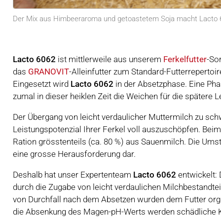
Der Mix aus Himbeeraroma und getoastetem Soja macht Lacto 6
Lacto 6062
ist mittlerweile aus unserem
Ferkelfutter
-So
das
GRANOVIT
-Alleinfutter zum Standard-Futterrepertoi
Eingesetzt wird
Lacto 6062
in der Absetzphase. Eine Ph
zumal in dieser heiklen Zeit die Weichen für die spätere 
Der Übergang von leicht verdaulicher Muttermilch zu sch
Leistungspotenzial Ihrer Ferkel voll auszuschöpfen. Bei
Ration grösstenteils (ca. 80 %) aus Sauenmilch. Die Umste
eine grosse Herausforderung dar.
Deshalb hat unser Expertenteam
Lacto 6062
entwickelt:
durch die Zugabe von leicht verdaulichen Milchbestandt
von Durchfall nach dem Absetzen wurden dem Futter orga
die Absenkung des Magen-pH-Werts werden schädliche Kei