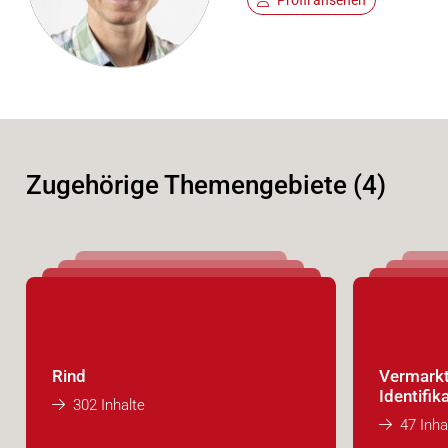
Zugehörige Themengebiete (4)
Rind
Vermarkt
Identifik
302 Inhalte
47 Inha