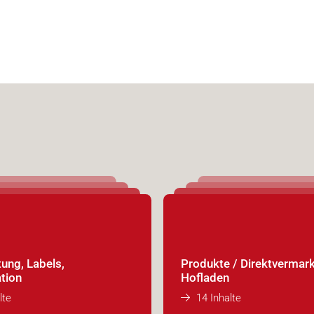
ung, Labels,
Produkte / Direktvermark
ation
Hofladen
lte
14 Inhalte