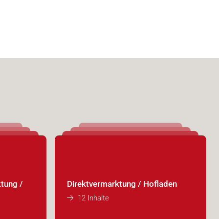
tung /
Direktvermarktung / Hofladen
12 Inhalte