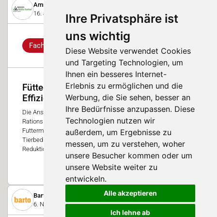
Amrein Aktiv-Futter AG
16. Juni 2025
Ihre Privatsphäre ist
uns wichtig
Fachwissen
Diese Website verwendet Cookies
und Targeting Technologien, um
Ihnen ein besseres Internet-
Erlebnis zu ermöglichen und die
Fütterungsberechnung - Schlüsselfaktor
Werbung, die Sie sehen, besser an
Effizienz
Ihre Bedürfnisse anzupassen. Diese
Die Ansprüche an Effizienz und Genauigkeit in der
Technologien nutzen wir
Rationsberechnung steigen. Bessere Daten aus Forschung und
Futtermittelindustrie ermöglichen eine präzisere Erfüllung der
außerdem, um Ergebnisse zu
Tierbedürfnisse. Gleichzeitig wächst der Druck, Vorgaben zur
messen, um zu verstehen, woher
Reduktion von Nährstoffüberschüssen einzuhalten.
unsere Besucher kommen oder um
1
unsere Website weiter zu
entwickeln.
Alle akzeptieren
Barto AG
6. November 2023
Ich lehne ab