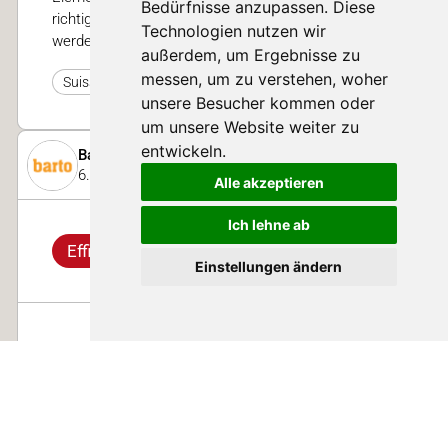
Bedürfnisse anzupassen. Diese
richtigen Liegebox können diese Ziele unterstützt
Technologien nutzen wir
werden.
außerdem, um Ergebnisse zu
messen, um zu verstehen, woher
0
Suisse Tier 2023
unsere Besucher kommen oder
um unsere Website weiter zu
entwickeln.
Barto AG
6. November 2023
Alle akzeptieren
Ich lehne ab
Effizienz
Einstellungen ändern
Warum barto?
Unser Nutzer Reto Degen aus Ramlinsburg BL bringt
es auf den Punkt: Der digitale Hofmanager bietet
ihm eine riesige Arbeitserleichterung. Ganz nach
dem Motto der SuisseTier 2023: Effizienz.