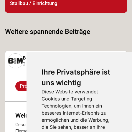
Stallbau / Einrichtung
Weitere spannende Beiträge
B + M Haus- und Agrotech AG
2. November 2023
Ihre Privatsphäre ist
uns wichtig
Produkt
Diese Website verwendet
Cookies und Targeting
Technologien, um Ihnen ein
besseres Internet-Erlebnis zu
Welche Liegebox ist die richtige?
ermöglichen und die Werbung,
Gesundheit, Produktivität und Komfort sind wichtige
die Sie sehen, besser an Ihre
Elemente in der Rinderhaltung. Mit der Wahl der