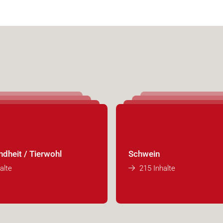
ndheit / Tierwohl
Schwein
alte
215 Inhalte