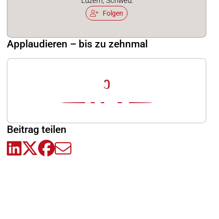
Luzern, Schweiz
Folgen
Applaudieren – bis zu zehnmal
0
Beitrag teilen