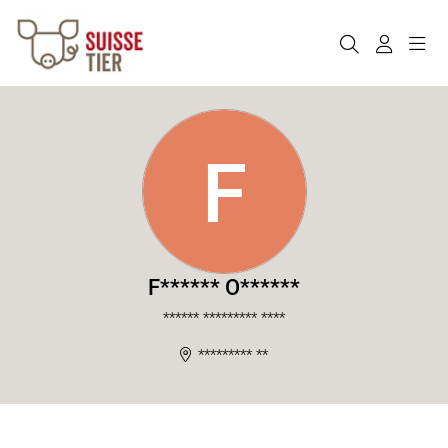
F
F****** O******
****** ********* ****
********* **