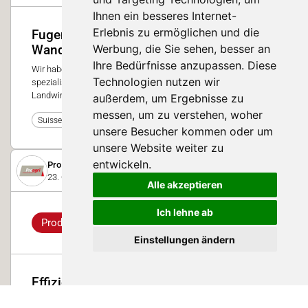
Ihnen ein besseres Internet-
Erlebnis zu ermöglichen und die
Fugenlose Boden- und
Werbung, die Sie sehen, besser an
Wandbeschichtungen von Pro Agri
Ihre Bedürfnisse anzupassen. Diese
Wir haben für jede Anforderung das richtige Produkt und sind
Technologien nutzen wir
spezialisiert auf Boden- und Wandbeschichtungen in Ihren
Landwirtschafts-/Industrie-/Gewerbe- und Privaträume
außerdem, um Ergebnisse zu
messen, um zu verstehen, woher
0
Suisse Tier 2023
unsere Besucher kommen oder um
unsere Website weiter zu
entwickeln.
Pro Agri GmbH
23. Oktober 2023
Alle akzeptieren
Ich lehne ab
Produkt
Einstellungen ändern
Effiziente Reinigung von A-Z mit
Produkten von Pro Agri