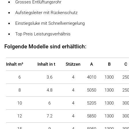
Grosses Entlüftungsrohr
Aufstiegsleiter mit Rückenschutz
Einstiegsluke mit Schnellverriegelung
Top Preis Leistungsverhältnis
Folgende Modelle sind erhältlich:
Inhalt m³
Inhalt in t
Stützen
A
B
C
6
3.6
4
4010
1300
25
8
4.8
4
5050
1300
25
10
6
4
5205
1300
30
12
7.2
4
5850
1300
30
15
9
4
5950
1300
30