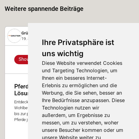
Weitere spannende Beiträge
Grüter Handels AG
19. Juni 2025
Ihre Privatsphäre ist
uns wichtig
Showcase
Diese Website verwendet Cookies
und Targeting Technologien, um
Ihnen ein besseres Internet-
Erlebnis zu ermöglichen und die
Pferdeglück im Stall: Tiergerechte
Werbung, die Sie sehen, besser an
Lösungen für jeden Bedarf
Ihre Bedürfnisse anzupassen. Diese
Entdecken Sie unsere ganzheitlichen Stalllösungen, die das
Technologien nutzen wir
Wohlbefinden Ihrer Pferde fördern. Von ergonomischen Böden
bis zur perfekten Lichtgestaltung – für gesunde und glückliche
außerdem, um Ergebnisse zu
Pferde jeden Alters und jeder Disziplin.
messen, um zu verstehen, woher
unsere Besucher kommen oder um
0
unsere Website weiter zu