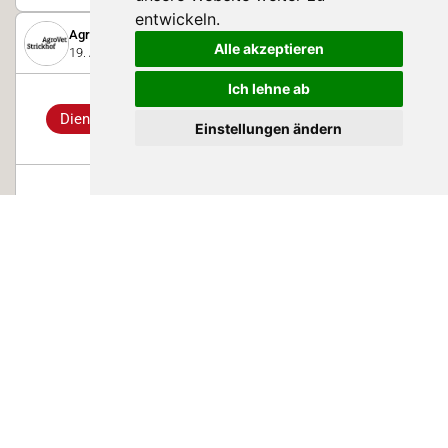
entwickeln.
AgroVet-Strickhof
Alle akzeptieren
19. August 2019
Ich lehne ab
Dienstleistungs-Highlight
Einstellungen ändern
Tiergesundheit und
Emissionsmessungen im
Stoffwechselzentrum
Das Stoffwechselzentrum ist für die Durchführung
verschiedener Versuche an langwirtschaftlichen Nutztieren,
sowie Neuweltkameliden, ausgewählten Zootieren und Katzen
konzipiert und stellt das Herz der Forschung dar.
0
Suisse Tier 2019
Schauer Agrotronic AG