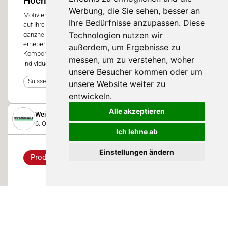
Hochstehende Fütterung dank VITAL
Werbung, die Sie sehen, besser an
Motiviert durch die Herausforderungen, unsere Produkte exakt
Ihre Bedürfnisse anzupassen. Diese
auf Ihre Probleme abzustimmen, sind wir an Ihrem
Technologien nutzen wir
ganzheitlichen Erfolg interessiert. Gemeinsam mit Ihnen
erheben wir die benötigten Daten bezüglich der vorhandenen
außerdem, um Ergebnisse zu
Komponenten, angestrebten Leistungen sowie Ihren
messen, um zu verstehen, woher
individuellen Wünschen.
unsere Besucher kommen oder um
0
Suisse Tier 2025
unsere Website weiter zu
entwickeln.
Alle akzeptieren
Weibel & Co. AG Wydenmühle
6. Oktober 2025
Ich lehne ab
Einstellungen ändern
Produkt
Optimale Fütterung für
Spitzensportlerinnen
Milchkühe erbringen Höchstleistungen. Damit sie dabei