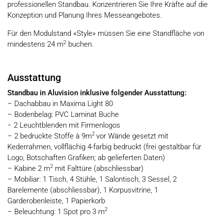
professionellen Standbau. Konzentrieren Sie Ihre Kräfte auf die
Konzeption und Planung Ihres Messeangebotes.
Für den Modulstand «Style» müssen Sie eine Standfläche von
2
mindestens 24 m
buchen.
Ausstattung
Standbau in Aluvision inklusive folgender Ausstattung:
– Dachabbau in Maxima Light 80
– Bodenbelag: PVC Laminat Buche
− 2 Leuchtblenden mit Firmenlogos
2
– 2 bedruckte Stoffe à 9m
vor Wände gesetzt mit
Kederrahmen, vollflächig 4-farbig bedruckt (frei gestaltbar für
Logo, Botschaften Grafiken; ab gelieferten Daten)
2
– Kabine 2 m
mit Falttüre (abschliessbar)
– Mobiliar: 1 Tisch, 4 Stühle, 1 Salontisch, 3 Sessel, 2
Barelemente (abschliessbar), 1 Korpusvitrine, 1
Garderobenleiste, 1 Papierkorb
2
– Beleuchtung: 1 Spot pro 3 m