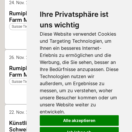
24. Nov. 2023 14:40 - 15:00 | Halle 2, Forum
Ihre Privatsphäre ist
Rumiplan Effizienzsteigerung im Stall durch
Farm Management Informations-Systeme
uns wichtig
Suisse Tier 2023
Diese Website verwendet Cookies
und Targeting Technologien, um
Ihnen ein besseres Internet-
Erlebnis zu ermöglichen und die
26. Nov. 2023 10:20 - 10:40 | Halle 2, Forum
Werbung, die Sie sehen, besser an
Rumiplan Effizienzsteigerung im Stall durch
Ihre Bedürfnisse anzupassen. Diese
Farm Management Informations-Systeme
Technologien nutzen wir
Suisse Tier 2023
außerdem, um Ergebnisse zu
messen, um zu verstehen, woher
unsere Besucher kommen oder um
unsere Website weiter zu
entwickeln.
22. Nov. 2025 13:00 - 13:20 | Halle 2
Alle akzeptieren
Künstliche Intelligenz im Stall und in der
Schweinezucht