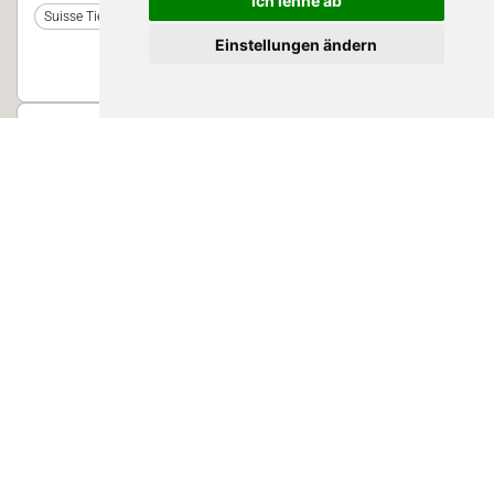
Ich lehne ab
Suisse Tier 2025
Einstellungen ändern
23. Nov. 2025 11:25 - 11:45 | Halle 2
Biotechnologische Lösungen für mehr
Tiergesundheit und Emissionsreduktion im
Stall
Suisse Tier 2025
W
26. Nov. 2023 12:30 - 12:50 | Halle 2, Forum
Effizienzsteigerung dank dem DairyFeed
F4500
Suisse Tier 2023
R
T