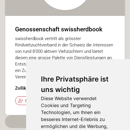
Genossenschaft swissherdbook
swissherdbook vertritt als grösster
Rindviehzuchtverband in der Schweiz die Interessen
von rund 8'000 aktiven Viehzüchtern und bietet
diesen eine grosse Palette von Dienstleistungen an.
Entstanden im Jahr 1890 ist swissherdbook heute
ein Zusammenschluss von Genossenschaften und
Vereinen.
Ihre Privatsphäre ist
uns wichtig
Zollikofen, Schweiz
Diese Website verwendet
Folgen
Cookies und Targeting
Technologien, um Ihnen ein
besseres Internet-Erlebnis zu
Weitere laden
ermöglichen und die Werbung,