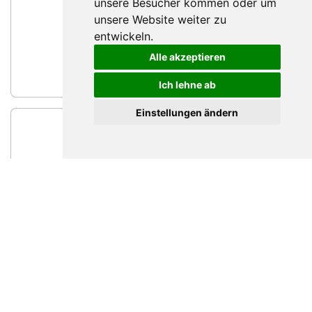
unsere Besucher kommen oder um
unsere Website weiter zu
entwickeln.
Fabian Willimann
Ansprechperson Zentralschweiz
Alle akzeptieren
Nachricht schreiben
Ich lehne ab
Einstellungen ändern
Janine Müller
Ressortleiterin Marketing & Kommunikation
Nachricht schreiben