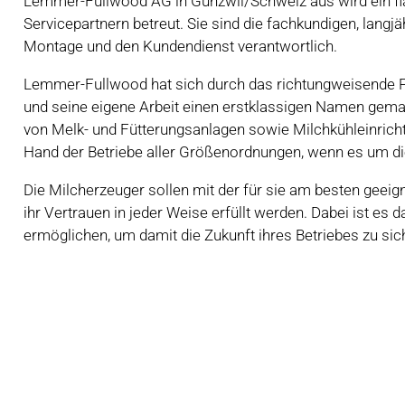
Lemmer-Fullwood AG in Gunzwil/Schweiz aus wird ein fl
Servicepartnern betreut. Sie sind die fachkundigen, langjä
Montage und den Kundendienst verantwortlich.
Lemmer-Fullwood hat sich durch das richtungweisende 
und seine eigene Arbeit einen erstklassigen Namen gem
von Melk- und Fütterungsanlagen sowie Milchkühleinricht
Hand der Betriebe aller Größenordnungen, wenn es um di
Die Milcherzeuger sollen mit der für sie am besten geei
ihr Vertrauen in jeder Weise erfüllt werden. Dabei ist es d
ermöglichen, um damit die Zukunft ihres Betriebes zu sic