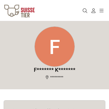
F
F******* K*******
*********