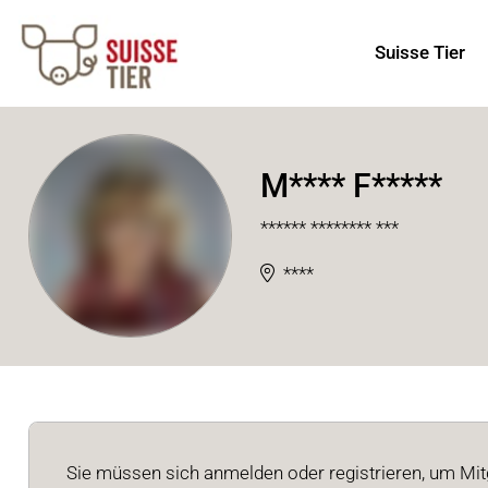
Suisse Tier
M**** F*****
****** ******** ***
****
Sie müssen sich anmelden oder registrieren, um Mitg