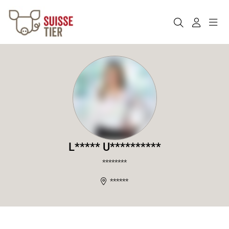
L***** U**********
********
******