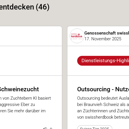
 entdecken (46)
Genossenschaft swiss
17. November 2025
Dienstleistungs-Highl
r Schweinezucht
Outsourcing - Nutze
n von Zuchtebern KI basiert
Outsourcing bedeutet Auslag
aggressive Eber zu
bei Braunvieh Schweiz als a
hren Sie mehr darüber im
an Züchterinnen und Züchter
von swissherdbook betreut
Suisse Tier 2025