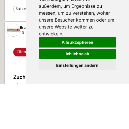
außerdem, um Ergebnisse zu
0
Suisse Tier 2025
messen, um zu verstehen, woher
unsere Besucher kommen oder um
unsere Website weiter zu
Braunvieh Schweiz
13. Juni 2019
entwickeln.
Alle akzeptieren
Dienstleistungs-Highlight
Ich lehne ab
Einstellungen ändern
Zuchtberatung
Erfolgreiche Zucht beginnt mit bewusstem Anpaaren im Stall.
Auch in der Zucht sind immer Potenziale zur Kostensenkung
vorhanden, welche durch gezieltes Anpaaren genutzt werden
können. Nutzen Sie die vorhandenen Hilfsmittel, um die eigene
Herde zu verbessern.
0
Suisse Tier 2019