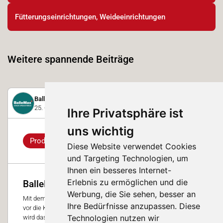
Fütterungseinrichtungen, Weideeinrichtungen
Weitere spannende Beiträge
BalleMax GmbH
25. Oktober 2023
Ihre Privatsphäre ist
uns wichtig
Produkt
Diese Website verwendet Cookies
und Targeting Technologien, um
Ihnen ein besseres Internet-
Erlebnis zu ermöglichen und die
BalleMax Rundballenauflöser
Werbung, die Sie sehen, besser an
Mit dem BalleMaxselfdrive legen Sie eine saubere Futtermahd
Ihre Bedürfnisse anzupassen. Diese
vor die Kühe. Dank dem patentierten Maxidospower-System
Technologien nutzen wir
wird das Futter besonders locker und gleichmässig abgelegt.