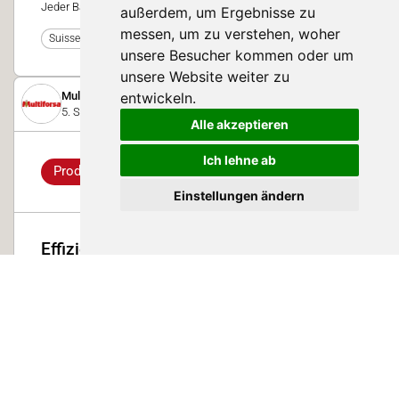
Jeder Ballen wird problemlos und gleichmässig aufgelöst.
außerdem, um Ergebnisse zu
messen, um zu verstehen, woher
0
Suisse Tier 2023
unsere Besucher kommen oder um
unsere Website weiter zu
entwickeln.
Multiforsa
5. September 2025
Alle akzeptieren
Ich lehne ab
Produkt-Highlight
Einstellungen ändern
Effizientes Füttern mit optimiertem
Phosphor- und Ressourcenmanagement
Mit RUMOPLEX® bieten die Mineralstofflinien SWISSPOWER,
SWISSPERLS und NATURA-PLUS den Schweizer Landwirten
innovative und profitable Zusatznutzen, die den zukünftigen
Anforderungen an die Nutztiere gerecht werden.
0
Suisse Tier 2025