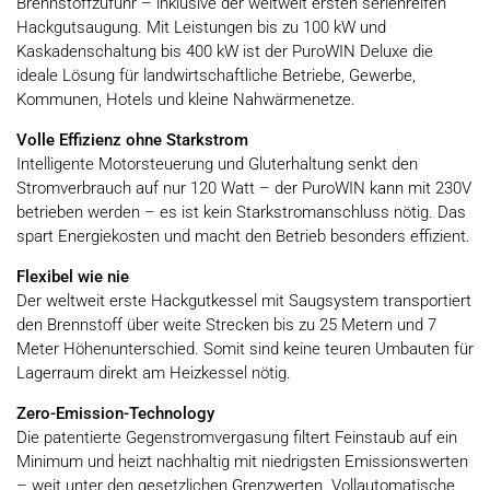
Brennstoffzufuhr – inklusive der weltweit ersten serienreifen
Hackgutsaugung. Mit Leistungen bis zu 100 kW und
Kaskadenschaltung bis 400 kW ist der PuroWIN Deluxe die
ideale Lösung für landwirtschaftliche Betriebe, Gewerbe,
Kommunen, Hotels und kleine Nahwärmenetze.
Volle Effizienz ohne Starkstrom
Intelligente Motorsteuerung und Gluterhaltung senkt den
Stromverbrauch auf nur 120 Watt – der PuroWIN kann mit 230V
betrieben werden – es ist kein Starkstromanschluss nötig. Das
spart Energiekosten und macht den Betrieb besonders effizient.
Flexibel wie nie
Der weltweit erste Hackgutkessel mit Saugsystem transportiert
den Brennstoff über weite Strecken bis zu 25 Metern und 7
Meter Höhenunterschied. Somit sind keine teuren Umbauten für
Lagerraum direkt am Heizkessel nötig.
Zero-Emission-Technology
Die patentierte Gegenstromvergasung filtert Feinstaub auf ein
Minimum und heizt nachhaltig mit niedrigsten Emissionswerten
– weit unter den gesetzlichen Grenzwerten. Vollautomatische