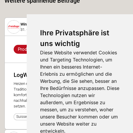
Weitere spannende Beiträge
Windhager Zentralheizung Schweiz AG
31. Oktober 2025
Ihre Privatsphäre ist
uns wichtig
Produkt
Diese Website verwendet Cookies
und Targeting Technologien, um
Ihnen ein besseres Internet-
Erlebnis zu ermöglichen und die
LogWIN2 DELUXE
Werbung, die Sie sehen, besser an
Heizen mit Holz steht für Unabhängigkeit, Nachhaltigkeit und
Ihre Bedürfnisse anzupassen. Diese
Tradition – mit dem LogWIN2 DELUXE wird es jetzt
Technologien nutzen wir
komfortabler denn je. LogWIN2 DELUXE – für alle, die auf
nachhaltige Wärme mit höchstem Komfort und Sicherheit
außerdem, um Ergebnisse zu
setzen.
messen, um zu verstehen, woher
unsere Besucher kommen oder um
0
Suisse Tier 2025
unsere Website weiter zu
entwickeln.