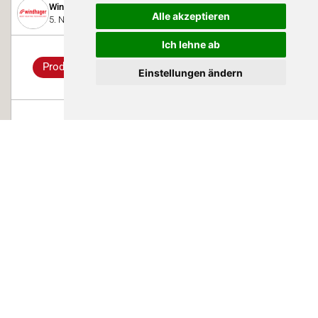
Windhager Zentralheizung Schweiz AG
Alle akzeptieren
5. November 2025
Ich lehne ab
Produkt
Einstellungen ändern
BioWIN2 DELUXE
Der BioWIN2 DELUXE von Windhager ist DER Pelletskessel für
ein langes, sorgenfreies Heizen. In ihm stecken das Know-how
und die Erfahrung von fünf Pelletskessel-Generationen, die
bereits mehr als 2 Milliarden Stunden im Einsatz sind. Jede
Komponente des BioWIN2 DELUXE ist daher genau
durchdacht.
0
Suisse Tier 2025
Windhager Zentralheizung Schweiz AG
6. Oktober 2023