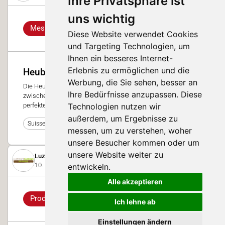
Ihre Privatsphäre ist
uns wichtig
Messe-Info
Diese Website verwendet Cookies
und Targeting Technologien, um
Ihnen ein besseres Internet-
Erlebnis zu ermöglichen und die
Heubar und Kaffeebar
Werbung, die Sie sehen, besser an
Die Heubar ist der ideale Ort für einen Schwatz und Snack
Ihre Bedürfnisse anzupassen. Diese
zwischendurch und die Kaffeebar bietet ein Angebot für den
Technologien nutzen wir
perfekten Start in den Tag.
außerdem, um Ergebnisse zu
0
Suisse Tier 2025
messen, um zu verstehen, woher
unsere Besucher kommen oder um
unsere Website weiter zu
Luzerner Bäuerinnen- und Bauernverband
10. November 2023
entwickeln.
Alle akzeptieren
Produkt
Ich lehne ab
Einstellungen ändern