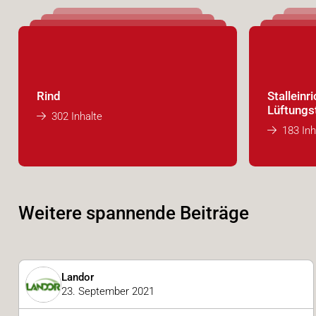
Rind
Stalleinr
Lüftungs
302 Inhalte
183 Inh
Weitere spannende Beiträge
Landor
23. September 2021